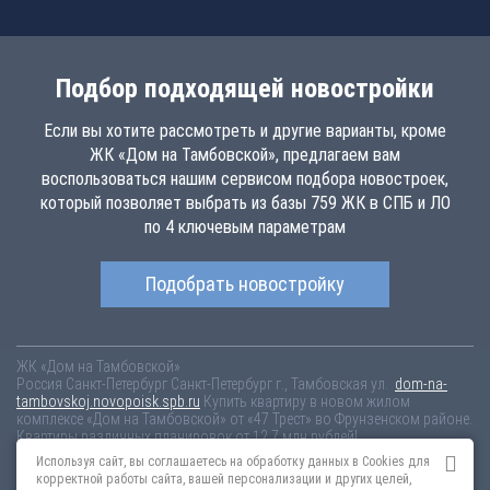
Подбор подходящей новостройки
Если вы хотите рассмотреть и другие варианты, кроме
ЖК «Дом на Тамбовской», предлагаем вам
воспользоваться нашим сервисом подбора новостроек,
который позволяет выбрать из базы 759 ЖК в СПБ и ЛО
по 4 ключевым параметрам
Подобрать новостройку
ЖК «Дом на Тамбовской»
Россия
Санкт-Петербург
Санкт-Петербург г., Тамбовская ул.
dom-na-
tambovskoj.novopoisk.spb.ru
Купить квартиру в новом жилом
комплексе «Дом на Тамбовской» от «47 Трест» во Фрунзенском районе.
Квартиры различных планировок от 12.7 млн рублей!
Используя сайт, вы соглашаетесь на обработку данных в Cookies для
Новостройки Санкт-Петербурга
Новостройки Москвы
корректной работы сайта, вашей персонализации и других целей,