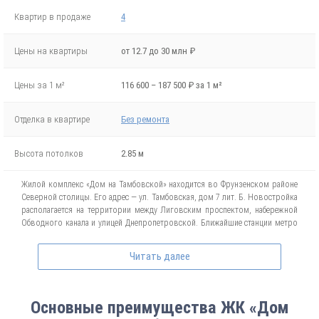
Квартир в продаже
4
Цены на квартиры
от 12.7 до 30 млн ₽
Цены за 1 м²
116 600 – 187 500 ₽ за 1 м²
Отделка в квартире
Без ремонта
Высота потолков
2.85 м
Жилой комплекс «Дом на Тамбовской» находится во Фрунзенском районе
Северной столицы. Его адрес — ул. Тамбовская, дом 7 лит. Б. Новостройка
располагается на территории между Лиговским проспектом, набережной
Обводного канала и улицей Днепропетровской. Ближайшие станции метро
к ЖК — «Обводной канал» и «Лиговский проспект», дойти до них отсюда
можно пешком. Возведение осуществлялось по монолитной технологии,
Читать далее
внешние стены имеют улучшенную тепло- и звукоизоляцию, облицованы
декоративной штукатуркой.
Проект комплексной застройки включает одно здание комфорт-класса.
Основные преимущества ЖК «Дом
Высота единственного корпуса - 12 этажей, общее количество квартир - 38